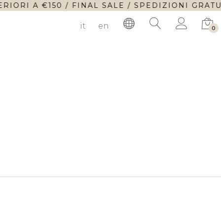
IORI A €150 / FINAL SALE / SPEDIZIONI GRATUI
it
en
0