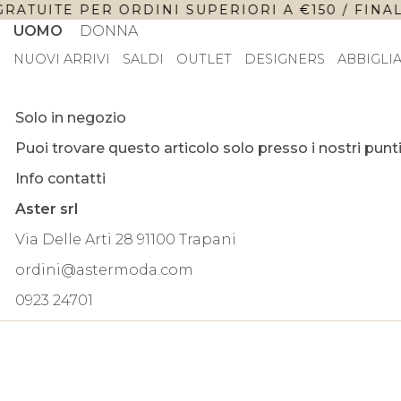
RATUITE PER ORDINI SUPERIORI A €150 / FINAL 
UOMO
DONNA
NUOVI ARRIVI
SALDI
OUTLET
DESIGNERS
ABBIGLI
Solo in negozio
Puoi trovare questo articolo solo presso i nostri punti
Info contatti
Aster srl
Via Delle Arti 28 91100 Trapani
ordini@astermoda.com
0923 24701