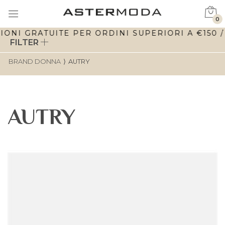
0
ONI GRATUITE PER ORDINI SUPERIORI A €150 / F
FILTER
BRAND DONNA
⟩
AUTRY
AUTRY