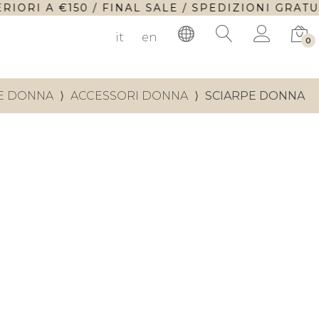
ORI A €150 / FINAL SALE / SPEDIZIONI GRATUI
it
en
0
E DONNA
⟩
ACCESSORI DONNA
⟩
SCIARPE DONNA