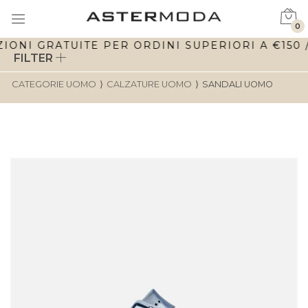
0
ONI GRATUITE PER ORDINI SUPERIORI A €150 / 
FILTER
CATEGORIE UOMO
⟩
CALZATURE UOMO
⟩
SANDALI UOMO