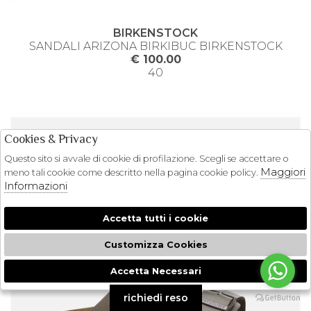
BIRKENSTOCK
SANDALI ARIZONA BIRKIBUC BIRKENSTOCK
€ 100.00
40
Cookies & Privacy
Questo sito si avvale di cookie di profilazione. Scegli se accettare o
Maggiori
meno tali cookie come descritto nella pagina cookie policy.
Informazioni
Accetta tutti i cookie
Customizza Cookies
Accetta Necessari
🍪
richiedi reso