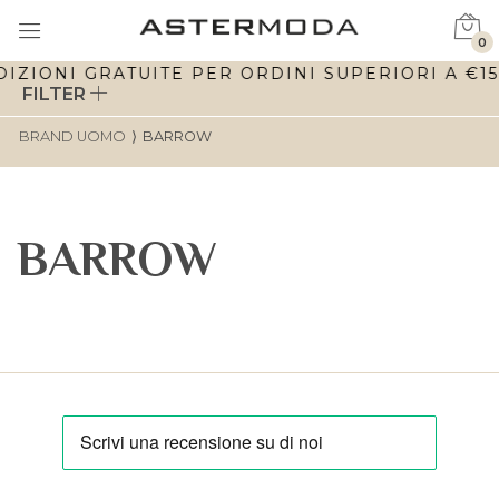
0
IZIONI GRATUITE PER ORDINI SUPERIORI A €150
FILTER
BRAND UOMO
⟩
BARROW
BARROW