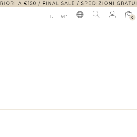
ORI A €150 / FINAL SALE / SPEDIZIONI GRATUI
it
en
0