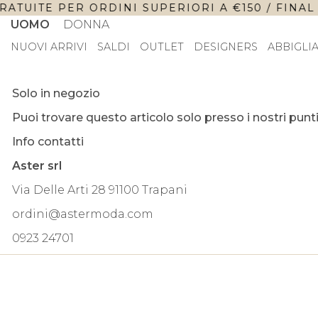
ATUITE PER ORDINI SUPERIORI A €150 / FINAL 
UOMO
DONNA
NUOVI ARRIVI
SALDI
OUTLET
DESIGNERS
ABBIGLI
Solo in negozio
Puoi trovare questo articolo solo presso i nostri punti
Info contatti
Aster srl
Via Delle Arti 28 91100 Trapani
ordini@astermoda.com
0923 24701