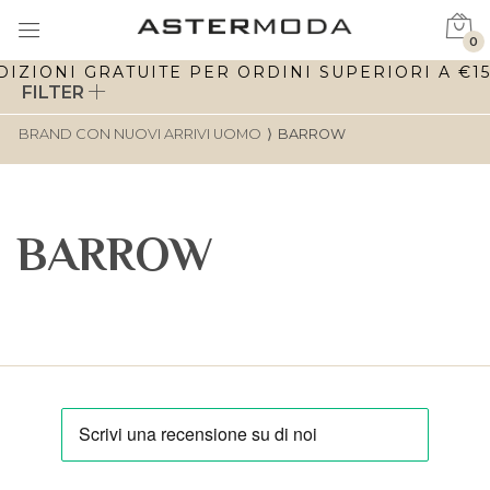
0
DIZIONI GRATUITE PER ORDINI SUPERIORI A €150
FILTER
BRAND CON NUOVI ARRIVI UOMO
⟩
BARROW
BARROW