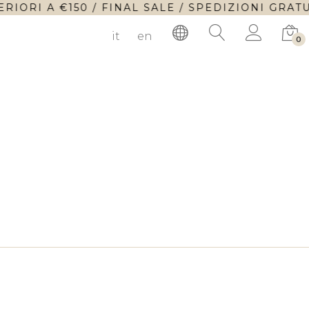
IORI A €150 / FINAL SALE / SPEDIZIONI GRATUI
it
en
0