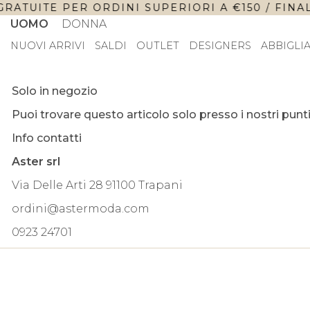
RATUITE PER ORDINI SUPERIORI A €150 / FINAL 
UOMO
DONNA
NUOVI ARRIVI
SALDI
OUTLET
DESIGNERS
ABBIGLI
Solo in negozio
Puoi trovare questo articolo solo presso i nostri punti
Info contatti
Aster srl
Via Delle Arti 28 91100 Trapani
ordini@astermoda.com
0923 24701