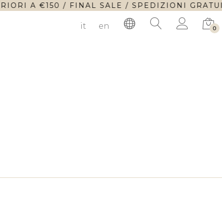
ORI A €150 / FINAL SALE / SPEDIZIONI GRATUI
it
en
0