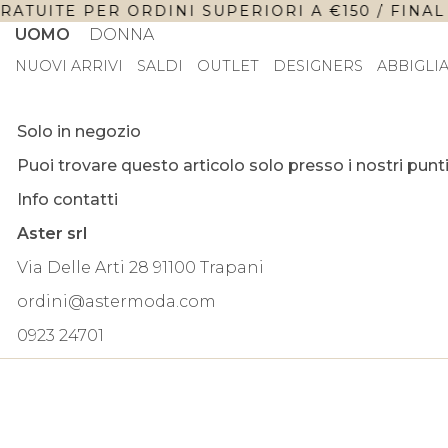
ATUITE PER ORDINI SUPERIORI A €150 / FINAL 
UOMO
DONNA
NUOVI ARRIVI
SALDI
OUTLET
DESIGNERS
ABBIGLI
Solo in negozio
Puoi trovare questo articolo solo presso i nostri punti
Info contatti
Aster srl
Via Delle Arti 28 91100 Trapani
ordini@astermoda.com
0923 24701